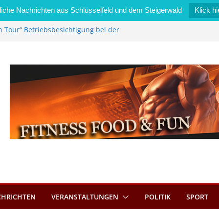
iche Nachrichten aus Schlüsselfeld und dem Steigerwald
Klick hi
n Tour“ Betriebsbesichtigung bei der
Zimmermann GmbH
l wird neues Stadtratsmitglied
erk in Bernroth schnell unter Kontrolle
lfeld bietet Online-Anmeldung für
ätze an
l im Wert von 600 Euro
CHRICHTEN
VERANSTALTUNGEN
POLITIK
SPORT