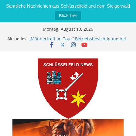
Sämtliche Nachrichten aus Schlüsselfeld und dem Steigerwald
Klick hier
Zum
Montag, August 10, 2026
Inhalt
Aktuelles:
„Männertreff on Tour“ Betriebsbesichtigung bei
springen
der Schreinerei Zimmermann GmbH
Bernd Schmiedel wird neues Stadtratsmitglied
Brand in Sägewerk in Bernroth schnell unter
Kontrolle
Stadt Schlüsselfeld bietet Online-Anmeldung für
Kindergartenplätze an
Dieseldiebstahl im Wert von 600 Euro