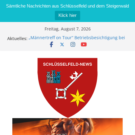
Sämtliche Nachrichten aus Schlüsselfeld und dem Steigerwald
Klick hier
Zum
Freitag, August 7, 2026
Inhalt
„Männertreff on Tour“ Betriebsbesichtigung bei
Aktuelles:
springen
der Schreinerei Zimmermann GmbH
Bernd Schmiedel wird neues Stadtratsmitglied
Brand in Sägewerk in Bernroth schnell unter
Kontrolle
Stadt Schlüsselfeld bietet Online-Anmeldung für
Kindergartenplätze an
Dieseldiebstahl im Wert von 600 Euro