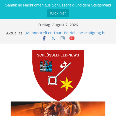
Sämtliche Nachrichten aus Schlüsselfeld und dem Steigerwald
Klick hier
Zum
Freitag, August 7, 2026
Inhalt
Aktuelles:
„Männertreff on Tour“ Betriebsbesichtigung bei
springen
der Schreinerei Zimmermann GmbH
Bernd Schmiedel wird neues Stadtratsmitglied
Brand in Sägewerk in Bernroth schnell unter
Kontrolle
Stadt Schlüsselfeld bietet Online-Anmeldung für
Kindergartenplätze an
Dieseldiebstahl im Wert von 600 Euro