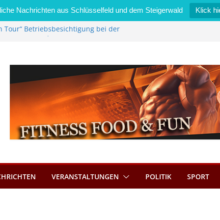
iche Nachrichten aus Schlüsselfeld und dem Steigerwald
Klick hi
n Tour“ Betriebsbesichtigung bei der
Zimmermann GmbH
l wird neues Stadtratsmitglied
erk in Bernroth schnell unter Kontrolle
lfeld bietet Online-Anmeldung für
ätze an
l im Wert von 600 Euro
CHRICHTEN
VERANSTALTUNGEN
POLITIK
SPORT