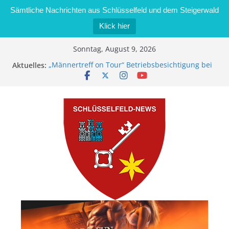
Sämtliche Nachrichten aus Schlüsselfeld und dem Steigerwald
Klick hier
Zum
Sonntag, August 9, 2026
Inhalt
Aktuelles:
„Männertreff on Tour“ Betriebsbesichtigung bei
springen
der Schreinerei Zimmermann GmbH
Bernd Schmiedel wird neues Stadtratsmitglied
Brand in Sägewerk in Bernroth schnell unter
Kontrolle
Stadt Schlüsselfeld bietet Online-Anmeldung für
Kindergartenplätze an
Dieseldiebstahl im Wert von 600 Euro