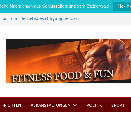
iche Nachrichten aus Schlüsselfeld und dem Steigerwald
Klick hi
f on Tour“ Betriebsbesichtigung bei der
i Zimmermann GmbH
edel wird neues Stadtratsmitglied
gewerk in Bernroth schnell unter Kontrolle
sselfeld bietet Online-Anmeldung für
nplätze an
tahl im Wert von 600 Euro
CHRICHTEN
VERANSTALTUNGEN
POLITIK
SPORT