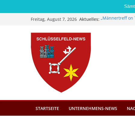
Sämtl
Zum
Aktuelles:
„Männertreff on 
Freitag, August 7, 2026
Inhalt
Schreinerei Zi
Bernd Schmiedel
springen
Brand in Sägewer
Stadt Schlüsself
Kindergartenplä
Dieseldiebstahl 
STARTSEITE
UNTERNEHMENS-NEWS
NA