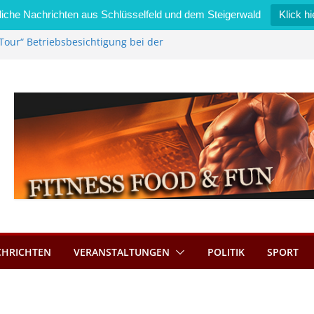
iche Nachrichten aus Schlüsselfeld und dem Steigerwald
Klick hi
Tour“ Betriebsbesichtigung bei der
mmermann GmbH
 wird neues Stadtratsmitglied
k in Bernroth schnell unter Kontrolle
eld bietet Online-Anmeldung für
tze an
im Wert von 600 Euro
CHRICHTEN
VERANSTALTUNGEN
POLITIK
SPORT