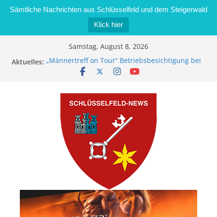
Sämtliche Nachrichten aus Schlüsselfeld und dem Steigerwald
Klick hier
Zum
Samstag, August 8, 2026
Inhalt
„Männertreff on Tour“ Betriebsbesichtigung bei
Aktuelles:
springen
der Schreinerei Zimmermann GmbH
Bernd Schmiedel wird neues Stadtratsmitglied
Brand in Sägewerk in Bernroth schnell unter
Kontrolle
Stadt Schlüsselfeld bietet Online-Anmeldung für
Kindergartenplätze an
Dieseldiebstahl im Wert von 600 Euro