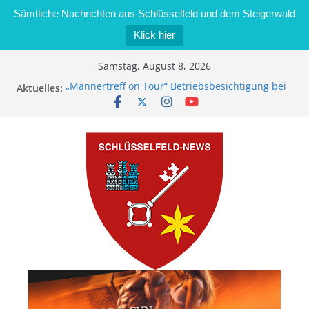
Sämtliche Nachrichten aus Schlüsselfeld und dem Steigerwald
Klick hier
Zum
Samstag, August 8, 2026
Inhalt
„Männertreff on Tour“ Betriebsbesichtigung bei
Aktuelles:
springen
der Schreinerei Zimmermann GmbH
Bernd Schmiedel wird neues Stadtratsmitglied
Brand in Sägewerk in Bernroth schnell unter
Kontrolle
Stadt Schlüsselfeld bietet Online-Anmeldung für
Kindergartenplätze an
Dieseldiebstahl im Wert von 600 Euro