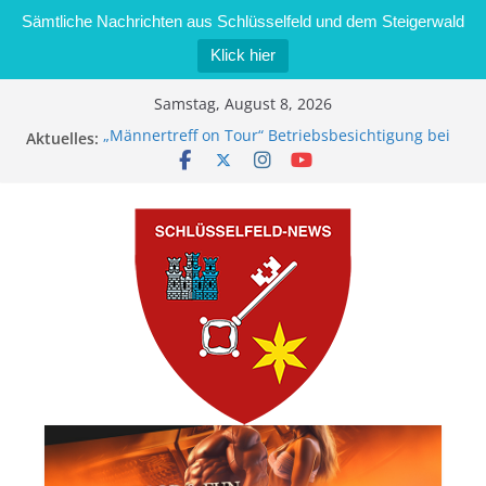
Sämtliche Nachrichten aus Schlüsselfeld und dem Steigerwald
Klick hier
Zum
Samstag, August 8, 2026
Inhalt
„Männertreff on Tour“ Betriebsbesichtigung bei
Aktuelles:
springen
der Schreinerei Zimmermann GmbH
Bernd Schmiedel wird neues Stadtratsmitglied
Brand in Sägewerk in Bernroth schnell unter
Kontrolle
Stadt Schlüsselfeld bietet Online-Anmeldung für
Kindergartenplätze an
Dieseldiebstahl im Wert von 600 Euro