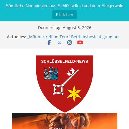
Sämtliche Nachrichten aus Schlüsselfeld und dem Steigerwald
Klick hier
Zum
Donnerstag, August 6, 2026
Inhalt
Aktuelles:
„Männertreff on Tour“ Betriebsbesichtigung bei
springen
der Schreinerei Zimmermann GmbH
Bernd Schmiedel wird neues Stadtratsmitglied
Brand in Sägewerk in Bernroth schnell unter
Kontrolle
Stadt Schlüsselfeld bietet Online-Anmeldung für
Kindergartenplätze an
Dieseldiebstahl im Wert von 600 Euro