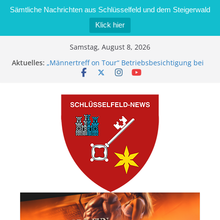
Sämtliche Nachrichten aus Schlüsselfeld und dem Steigerwald
Klick hier
Zum
Samstag, August 8, 2026
Inhalt
Aktuelles:
„Männertreff on Tour“ Betriebsbesichtigung bei
springen
der Schreinerei Zimmermann GmbH
Bernd Schmiedel wird neues Stadtratsmitglied
Brand in Sägewerk in Bernroth schnell unter
Kontrolle
Stadt Schlüsselfeld bietet Online-Anmeldung für
Kindergartenplätze an
Dieseldiebstahl im Wert von 600 Euro