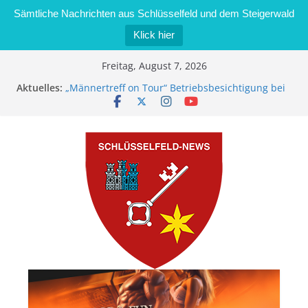
Sämtliche Nachrichten aus Schlüsselfeld und dem Steigerwald
Klick hier
Zum
Freitag, August 7, 2026
Inhalt
Aktuelles:
„Männertreff on Tour“ Betriebsbesichtigung bei
springen
der Schreinerei Zimmermann GmbH
Bernd Schmiedel wird neues Stadtratsmitglied
Brand in Sägewerk in Bernroth schnell unter
Kontrolle
Stadt Schlüsselfeld bietet Online-Anmeldung für
Kindergartenplätze an
Dieseldiebstahl im Wert von 600 Euro