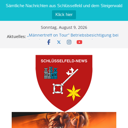
Sämtliche Nachrichten aus Schlüsselfeld und dem Steigerwald
Klick hier
Zum
Sonntag, August 9, 2026
Inhalt
„Männertreff on Tour“ Betriebsbesichtigung bei
Aktuelles:
springen
der Schreinerei Zimmermann GmbH
Bernd Schmiedel wird neues Stadtratsmitglied
Brand in Sägewerk in Bernroth schnell unter
Kontrolle
Stadt Schlüsselfeld bietet Online-Anmeldung für
Kindergartenplätze an
Dieseldiebstahl im Wert von 600 Euro