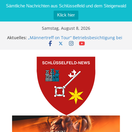
Sämtliche Nachrichten aus Schlüsselfeld und dem Steigerwald
Klick hier
Zum
Samstag, August 8, 2026
Inhalt
Aktuelles:
„Männertreff on Tour“ Betriebsbesichtigung bei
springen
der Schreinerei Zimmermann GmbH
Bernd Schmiedel wird neues Stadtratsmitglied
Brand in Sägewerk in Bernroth schnell unter
Kontrolle
Stadt Schlüsselfeld bietet Online-Anmeldung für
Kindergartenplätze an
Dieseldiebstahl im Wert von 600 Euro