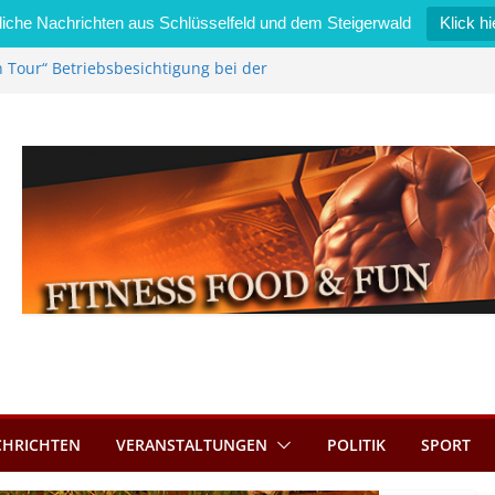
iche Nachrichten aus Schlüsselfeld und dem Steigerwald
Klick hi
 Tour“ Betriebsbesichtigung bei der
immermann GmbH
l wird neues Stadtratsmitglied
rk in Bernroth schnell unter Kontrolle
feld bietet Online-Anmeldung für
ätze an
 im Wert von 600 Euro
CHRICHTEN
VERANSTALTUNGEN
POLITIK
SPORT